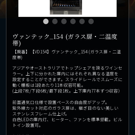
ヴァンテック_154 (ガラス扉・二温度
帯)
【廃番】【VD154】ヴァンテック_154 (ガラス扉・二温
度帯)
アジアやオーストラリアでトップシェアを誇るワインセ
ラー。上下に分かれた庫内にはそれぞれ異なる温度を
設定することができます。スライドレールでスムーズに
動く棚板は1段あたり11本収容可能。
(上段7枚/下段6枚/最下段1枚。上下庫内77本ずつ収容）
前面通気口仕様で設置ペースの自由度がアップ。
紫外線カット対応のガラス扉は、継ぎ目のない美しい
ステンレスフレーム仕上げ。
白色LEDの庫内灯、ヒーター、ファンを標準搭載。ビル
トイン設置可。