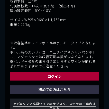
収納本数：154本
付属棚板数：13枚 ※最下段+1 (引出不可)
庫内設定範囲：5℃〜18℃
サイズ：W595×D680×H1,762 mm
お買い物を続ける
カートへ進む
重量：114kg
※収容基準のワインボトルはボルドータイプとなりま
す。
ボトル系の太いブルゴーニュタイプやシャンパンボト
ル、マグナムなどは収容可能本数が少なくなります。
※ボルドー積みのまま引き出しますとワインが崩れる
恐れがありますのでご注意ください。
ログイン
初めての方はこちら
ナパ&ソノマ高級ワインのサブスク、ステラのご案内は
こちら