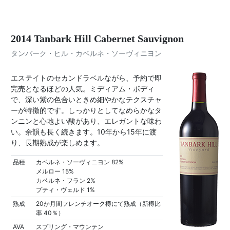
2014 Tanbark Hill Cabernet Sauvignon
タンバーク・ヒル・カベルネ・ソーヴィニヨン
エステイトのセカンドラベルながら、予約で即
完売となるほどの人気。ミディアム・ボディ
で、深い紫の色合いときめ細やかなテクスチャ
ーが特徴的です。しっかりとしてなめらかなタ
ンニンと心地よい酸があり、エレガントな味わ
い。余韻も長く続きます。10年から15年に渡
り、長期熟成が楽しめます。
品種
カベルネ・ソーヴィニヨン 82%
メルロー 15%
カベルネ・フラン 2%
プティ・ヴェルド 1%
熟成
20か月間フレンチオーク樽にて熟成（新樽比
率 40％）
AVA
スプリング・マウンテン